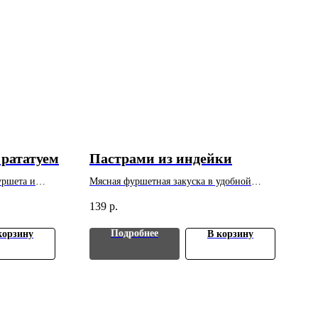
рататуем
Пастрами из индейки
уршета и
Мясная фуршетная закуска в удобной
на за 1 шт.
порционной подаче. Вес: 30 г. Цена указана
139
р.
за 1 шт. Минимальный заказ - 10 шт.
Подробнее
корзину
В корзину