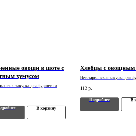
ченные овощи в шоте с
Хлебцы с овощным 
тным хумусом
Вегетарианская закуска для ф
банкета. Вес: 40 г. Цена указа
ианская закуска для фуршета и
112
р.
Минимальный заказ - 10 шт.
. Вес: 30 г. Цена указана за 1 шт.
льный заказ - 10 шт.
Подробнее
В 
дробнее
В корзину