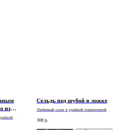
анным
Сельдь под шубой в ложке
о из
Любимый салат в удобной порционной
подаче. Вес: 50 г. Цена указана за 1 шт.
удобной
308
р.
Минимальный заказ - 10 шт.
. Цена указана
 10 шт.