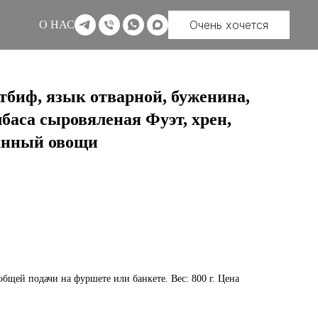
Очень хочется
О НАС
тбиф, язык отварной, буженина,
лбаса сыровяленая Фуэт, хрен,
анный овощи
общей подачи на фуршете или банкете. Вес: 800 г. Цена