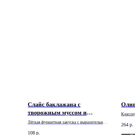
Слайс баклажана с
Олив
творожным муссом и
Класси
орехами
Вес: 50
Лёгкая фуршетная закуска с выразительным
264
р.
Минима
вкусом. Вес: 30 г. Цена указана за 1 шт.
108
р.
Минимальный заказ - 10 шт.