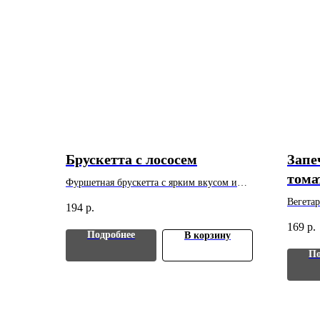
Брускетта с лососем
Запе
тома
Фуршетная брускетта с ярким вкусом и
аккуратной подачей. Вес: 30 г. Цена указана
Вегетар
194
р.
за 1 шт. Минимальный заказ - 10 шт.
банкета
169
р.
Минима
Подробнее
В корзину
По