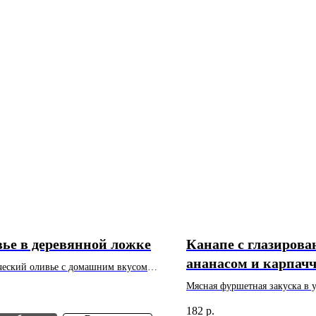
ье в деревянной ложке
Канапе с глазиров
ананасом и карпачч
ческий оливье с домашним вкусом.
курицы
 г. Цена указана за 1 шт.
Мясная фуршетная закуска в 
льный заказ - 10 шт.
порционной подаче. Вес: 40 г
182
р.
за 1 шт. Минимальный заказ -