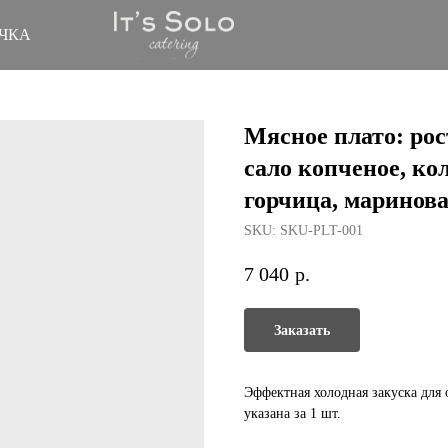
ЧКА
Мясное плато: рос
сало копченое, ко
горчица, маринов
SKU:
SKU-PLT-001
7 040
р.
Заказать
Эффектная холодная закуска для 
указана за 1 шт.