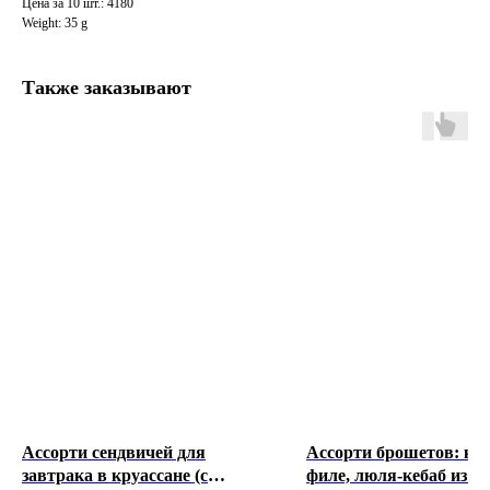
Цена за 10 шт.: 4180
Weight: 35 g
Также заказывают
© 2018-2026 АВТОРСКИЕ ПРАВА ЗАЩИЩЕНЫ
Ассорти сендвичей для
Ассорти брошетов: ку
завтрака в круассане (с
филе, люля-кебаб из к
МЕНЮ