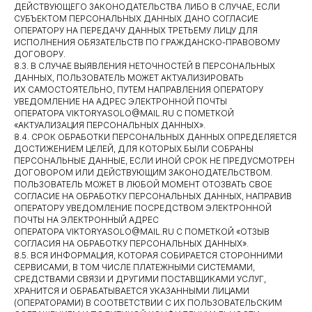
ДЕЙСТВУЮЩЕГО ЗАКОНОДАТЕЛЬСТВА ЛИБО В СЛУЧАЕ, ЕСЛИ
Индивидуальный просчет
СУБЪЕКТОМ ПЕРСОНАЛЬНЫХ ДАННЫХ ДАНО СОГЛАСИЕ
ОПЕРАТОРУ НА ПЕРЕДАЧУ ДАННЫХ ТРЕТЬЕМУ ЛИЦУ ДЛЯ
ИСПОЛНЕНИЯ ОБЯЗАТЕЛЬСТВ ПО ГРАЖДАНСКО-ПРАВОВОМУ
ДОГОВОРУ.
ЧТО МОЖЕТ ПРИГОДИТЬСЯ?
8.3. В СЛУЧАЕ ВЫЯВЛЕНИЯ НЕТОЧНОСТЕЙ В ПЕРСОНАЛЬНЫХ
ДАННЫХ, ПОЛЬЗОВАТЕЛЬ МОЖЕТ АКТУАЛИЗИРОВАТЬ
Доставочка
ИХ САМОСТОЯТЕЛЬНО, ПУТЕМ НАПРАВЛЕНИЯ ОПЕРАТОРУ
Интересное о нас
УВЕДОМЛЕНИЕ НА АДРЕС ЭЛЕКТРОННОЙ ПОЧТЫ
Частые вопросы
ОПЕРАТОРА VIKTORYASOLO@MAIL.RU С ПОМЕТКОЙ
«АКТУАЛИЗАЦИЯ ПЕРСОНАЛЬНЫХ ДАННЫХ».
Политика конфиденциальности
8.4. СРОК ОБРАБОТКИ ПЕРСОНАЛЬНЫХ ДАННЫХ ОПРЕДЕЛЯЕТСЯ
ДОСТИЖЕНИЕМ ЦЕЛЕЙ, ДЛЯ КОТОРЫХ БЫЛИ СОБРАНЫ
КОНТАКТЫ
ПЕРСОНАЛЬНЫЕ ДАННЫЕ, ЕСЛИ ИНОЙ СРОК НЕ ПРЕДУСМОТРЕН
ДОГОВОРОМ ИЛИ ДЕЙСТВУЮЩИМ ЗАКОНОДАТЕЛЬСТВОМ.
+7 (966) 165-88-33
ПОЛЬЗОВАТЕЛЬ МОЖЕТ В ЛЮБОЙ МОМЕНТ ОТОЗВАТЬ СВОЕ
+7 (925) 530-38-98
СОГЛАСИЕ НА ОБРАБОТКУ ПЕРСОНАЛЬНЫХ ДАННЫХ, НАПРАВИВ
ОПЕРАТОРУ УВЕДОМЛЕНИЕ ПОСРЕДСТВОМ ЭЛЕКТРОННОЙ
solocatering15@gmail.com
ПОЧТЫ НА ЭЛЕКТРОННЫЙ АДРЕС
ОПЕРАТОРА VIKTORYASOLO@MAIL.RU С ПОМЕТКОЙ «ОТЗЫВ
СОГЛАСИЯ НА ОБРАБОТКУ ПЕРСОНАЛЬНЫХ ДАННЫХ».
8.5. ВСЯ ИНФОРМАЦИЯ, КОТОРАЯ СОБИРАЕТСЯ СТОРОННИМИ
СЕРВИСАМИ, В ТОМ ЧИСЛЕ ПЛАТЕЖНЫМИ СИСТЕМАМИ,
СРЕДСТВАМИ СВЯЗИ И ДРУГИМИ ПОСТАВЩИКАМИ УСЛУГ,
ХРАНИТСЯ И ОБРАБАТЫВАЕТСЯ УКАЗАННЫМИ ЛИЦАМИ
(ОПЕРАТОРАМИ) В СООТВЕТСТВИИ С ИХ ПОЛЬЗОВАТЕЛЬСКИМ