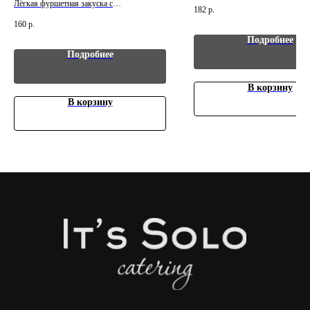
порционной подаче. Вес: 30 г. Це
Лёгкая фуршетная закуска с
182
р.
Главная
за 1 шт. Минимальный заказ - 10
выразительным вкусом. Вес: 30 г. Цена
160
р.
Услуги
указана за 1 шт. Минимальный заказ - 10
Подробнее
шт.
Индивидуальный просчет
Подробнее
В корзину
ЧТО МОЖЕТ ПРИГОДИТЬСЯ?
В корзину
Доставочка
Интересное о нас
Частые вопросы
Политика конфиденциальности
КОНТАКТЫ
+7 (966) 165-88-33
+7 (925) 530-38-98
solocatering15@gmail.com