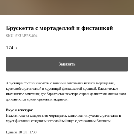
Брускетта с мортаделлой и фисташкой
SKU:
SKU-BRS-004
174
р.
Заказать
Хрустящий тост из чиабатты с тонкими ломтиками нежной мортаделлы,
кремовой страчателлой и хрустящей фисташковой крошкой. Классическое
итальянское сочетание, где бархатистая текстура сыра и деликатная мясная нота
дополняются ярким ореховым акцентом.
Вкус и текстура:
Нежная, слегка сладковатая мортаделла, сливочная тягучесть страчателлы и
хруст фисташки создают многослойный вкус с деликатным балансом.
Цена за 10 шт.: 1738