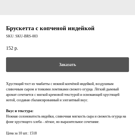
Брускетта с копченой индейкой
SKU:
SKU-BRS-003
152
р.
Заказать
Хрустящий тост из чиабатты с нежной копчёной индейкой, воздушным
сливочным сыром и тонкими ломтиками свежего огурца. Лёгкий дымный
аромат сочетается с мягкой кремовой текстурой и освежающей хрустящей
нотой, создавая сбалансированный и элегантный вкус.
Вкус и текстура:
Нежная солоноватость индейки, сливочная мягкость сыра и свежесть огурца на
фоне хрустящего хлеба - лёгкое, но выразительное сочетание.
Цена за 10 шт.: 1518