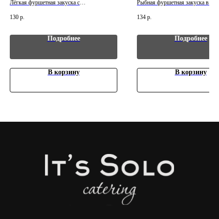
Лёгкая фуршетная закуска с
Рыбная фуршетная закуска в из
Главная
выразительным вкусом. Вес: 30 г. Цена
порционной подаче. Вес: 30 г. Це
130
р.
134
р.
Услуги
указана за 1 шт. Минимальный заказ - 10
за 1 шт. Минимальный заказ - 10
шт.
Индивидуальный просчет
Подробнее
Подробнее
ЧТО МОЖЕТ ПРИГОДИТЬСЯ?
В корзину
В корзину
Доставочка
Интересное о нас
Частые вопросы
Политика конфиденциальности
КОНТАКТЫ
+7 (966) 165-88-33
+7 (925) 530-38-98
solocatering15@gmail.com