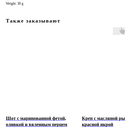
Weight: 30 g
Также заказывают
© 2018-2026 АВТОРСКИЕ ПРАВА ЗАЩИЩЕНЫ
Шот с маринованной фетой,
Креп с масляной рыбо
оливкой и вяленным перцем
красной икрой
МЕНЮ