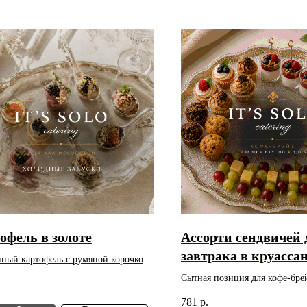
офель в золоте
Ассорти сендвичей 
завтрака в круассан
нный картофель с румяной корочкой
ветчиной и сыром, 
енным вкусом. Вес: 30 г. Цена
Сытная позиция для кофе-бре
 за 1 шт. Минимальный заказ - 10
рукколой и песто, с
мероприятия или фуршета. Вес
781
р.
указана за 1 шт. Минимальный