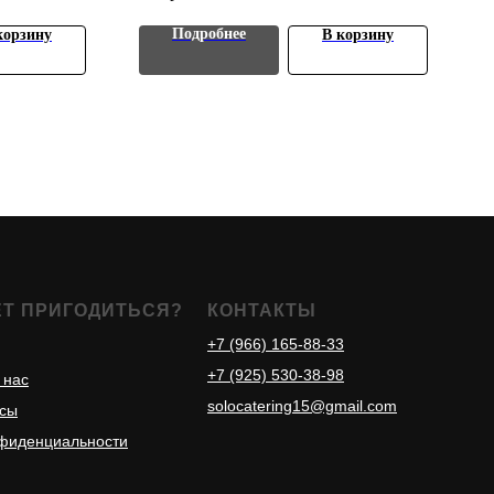
щами) -
шт.
Подробнее
корзину
В корзину
ЕТ ПРИГОДИТЬСЯ?
КОНТАКТЫ
+7 (966) 165-88-33
+7 (925) 530-38-98
 нас
solocatering15@gmail.com
осы
нфиденциальности