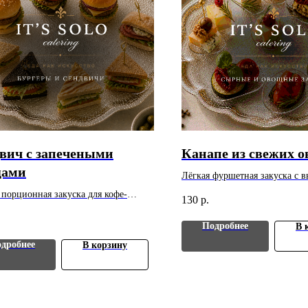
вич с запечеными
Канапе из свежих 
щами
Лёгкая фуршетная закуска с 
вкусом. Вес: 30 г. Цена указан
 порционная закуска для кофе-
130
р.
Минимальный заказ - 10 шт.
 фуршета и банкета. Вес: 80 г. Цена
 за 1 шт. Минимальный заказ - 10
Подробнее
В 
дробнее
В корзину