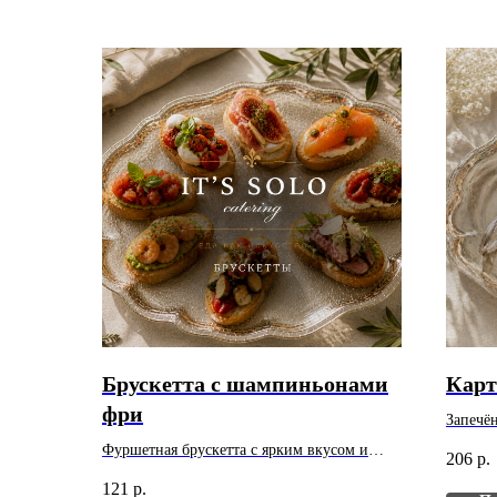
Брускетта с шампиньонами
Карт
фри
Запечё
и насыщ
Фуршетная брускетта с ярким вкусом и
206
р.
указана
аккуратной подачей. Вес: 40 г. Цена указана
121
р.
шт.
за 1 шт. Минимальный заказ - 10 шт.