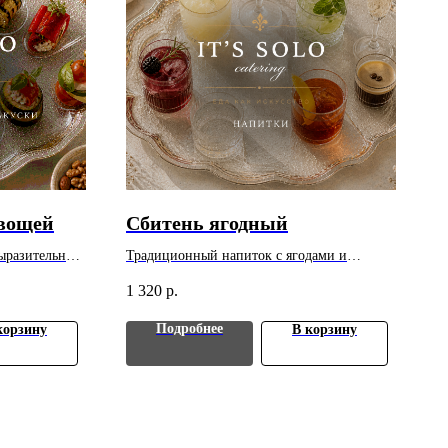
овощей
Сбитень ягодный
выразительным
Традиционный напиток с ягодами и
а за 1 шт.
пряными нотами
1 320
р.
Подробнее
корзину
В корзину