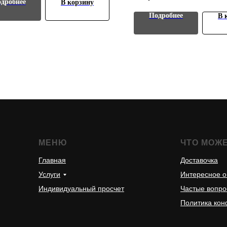
с запеченными ово
дробнее
В корзину
шт.
4шт
Подробнее
В 
МЕНЮ
ЧТО МОЖ
Главная
Доставочка
Услуги
Интересное о
Индивидуальный просчет
Частые вопр
Политика ко