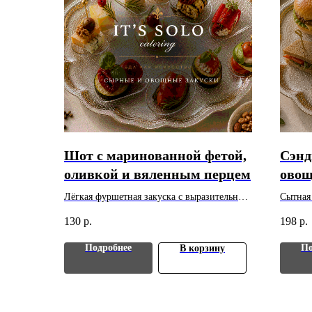
Шот с маринованной фетой,
Сэнд
оливкой и вяленным перцем
ово
Лёгкая фуршетная закуска с выразительным
Сытная
вкусом. Вес: 30 г. Цена указана за 1 шт.
брейка,
130
р.
198
р.
Минимальный заказ - 10 шт.
указана
шт.
Подробнее
По
В корзину