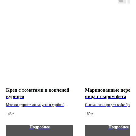
Креп с томатами и копченой
Маринованные перепе
© 2018-2026 АВТОРСКИЕ ПРАВА ЗАЩИЩЕНЫ
курицей
яйца с сыром фета
Мясная фуршетная закуска в удобной
Сытная позиция для кофе-брейка
МЕНЮ
порционной подаче. Вес: 30 г. Цена указана
мероприятия или фуршета. Вес: 3
143
р.
160
р.
за 1 шт. Минимальный заказ - 10 шт.
указана за 1 шт. Минимальный за
Главная
шт.
Услуги
Подробнее
Подробнее
Индивидуальный просчет