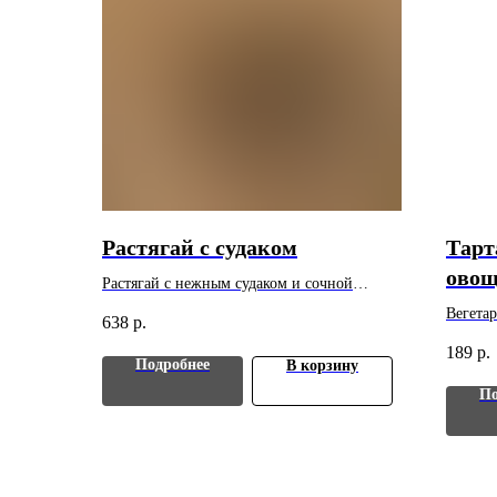
Растягай с судаком
Тарт
овощ
Растягай с нежным судаком и сочной
рыбной начинкой. Вес: 100 г. Цена указана
Вегетар
638
р.
за 1 шт. Минимальный заказ - 10 шт.
банкета
189
р.
Минима
Подробнее
В корзину
По