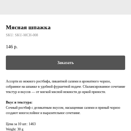
Мясная шпажка
SKU:
SKU-MCH-008
146
р.
Заказать
Ассорти из нежного ростбифа, пикантной салями и ароматного чоризо,
собранное на шпажке в удобной фуршетной подаче. Сбалансированное сочетание
текстур и вкусов — от мягкой мясной нежности до яркой пряности.
Вкус и текстура:
Сочный ростбиф с деликатным вкусом, насыщенная салями и пряный чоризо
создают многослойное и выразительное сочетание.
Цена за 10 шт.: 1463
Weight: 30 g