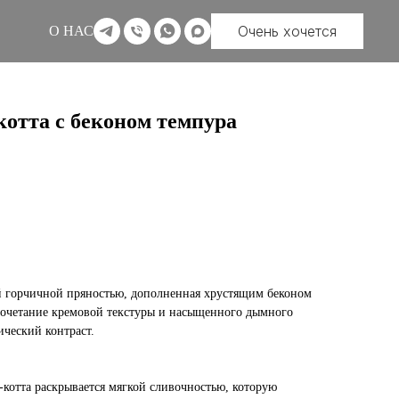
Очень хочется
О НАС
котта с беконом темпура
й горчичной пряностью, дополненная хрустящим беконом
 сочетание кремовой текстуры и насыщенного дымного
ический контраст.
а-котта раскрывается мягкой сливочностью, которую