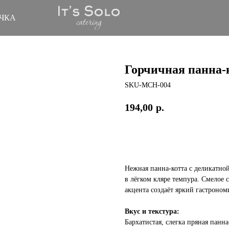
ЧКА
Горчичная панна-
SKU-MCH-004
194,00
р.
Заказать
Нежная панна-котта с деликатно
в лёгком кляре темпура. Смелое
акцента создаёт яркий гастроном
Вкус и текстура:
Бархатистая, слегка пряная панн