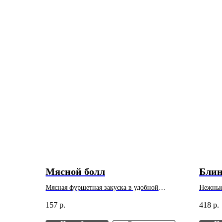
Мясной болл
Блин
Мясная фуршетная закуска в удобной
Нежные
порционной подаче. Вес: 30 г. Цена указана
начинко
157
р.
418
р.
за 1 шт. Минимальный заказ - 10 шт.
указана
шт.