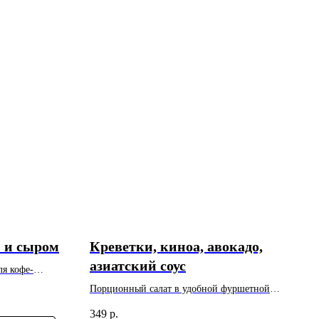
й и сыром
Креветки, киноа, авокадо,
азиатский соус
ля кофе-
с: 80 г. Цена
Порционный салат в удобной фуршетной
 заказ - 10
подаче. Вес: 75 г. Цена указана за 1 шт.
349
р.
Минимальный заказ - 10 шт.