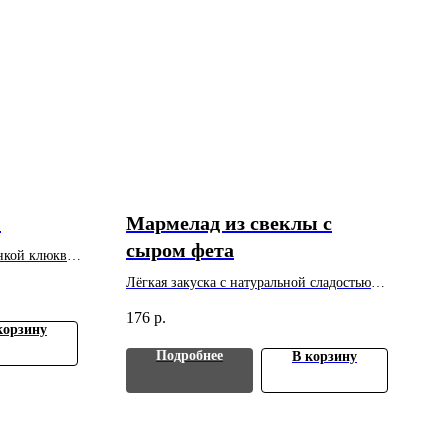
й
Мармелад из свеклы с
сыром фета
нкой клюквы.
т.
Лёгкая закуска с натуральной сладостью
свеклы и сливочной фетой. Вес: 30 г. Цена
176
р.
указана за 1 шт. Минимальный заказ - 10
корзину
шт.
Подробнее
В корзину