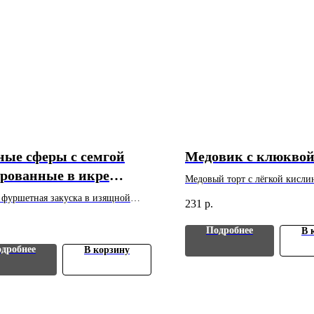
ые сферы с семгой
Медовик с клюкво
рованные в икре
Медовый торт с лёгкой кисли
чей рыбы
Вес: 50 г. Цена указана за 1 ш
 фуршетная закуска в изящной
231
р.
Минимальный заказ - 10 шт.
ной подаче. Вес: 30 г. Цена указана
. Минимальный заказ - 10 шт.
Подробнее
В 
дробнее
В корзину