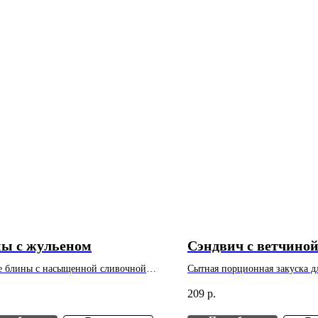
ы с жульеном
Сэндвич с ветчино
 блины с насыщенной сливочной
Сытная порционная закуска д
й из жульена. Вес: 100 г. Цена
брейка, фуршета и банкета. Ве
209
р.
 за 1 шт. Минимальный заказ - 10
указана за 1 шт. Минимальный
шт.