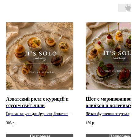
Азиатский ролл с курицей и
Шот с маринованной ф
© 2018-2026 АВТОРСКИЕ ПРАВА ЗАЩИЩЕНЫ
соусом свит-чили
оливкой и вяленным п
Горячая закуска для фуршета, банкета или
Лёгкая фуршетная закуска с
МЕНЮ
мероприятия под ключ. Вес: 100 г. Цена
выразительным вкусом. Вес: 30 г
308
р.
130
р.
Главная
указана за 1 шт. Минимальный заказ - 10
указана за 1 шт. Минимальный за
шт.
шт.
Услуги
Подробнее
Подробнее