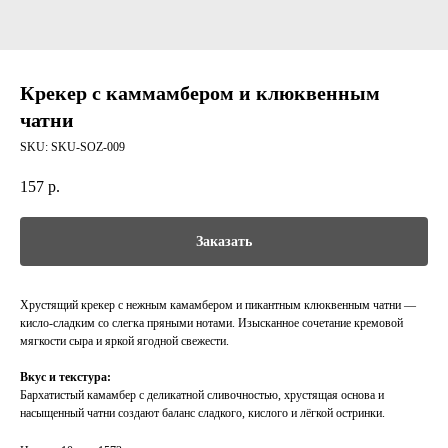
Крекер с каммамбером и клюквенным
чатни
SKU:
SKU-SOZ-009
157
р.
Заказать
Хрустящий крекер с нежным камамбером и пикантным клюквенным чатни —
кисло-сладким со слегка пряными нотами. Изысканное сочетание кремовой
мягкости сыра и яркой ягодной свежести.
Вкус и текстура:
Бархатистый камамбер с деликатной сливочностью, хрустящая основа и
насыщенный чатни создают баланс сладкого, кислого и лёгкой остринки.