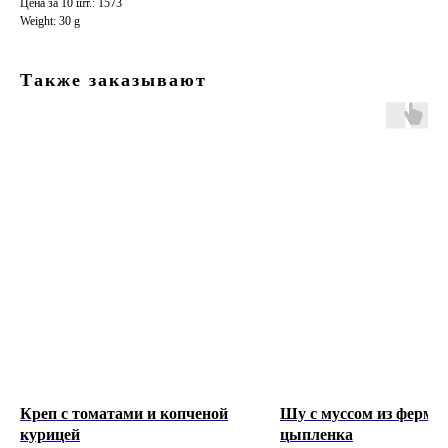
Цена за 10 шт.: 1573
Weight: 30 g
Также заказывают
© 2018-2026 АВТОРСКИЕ ПРАВА ЗАЩИЩЕНЫ
Креп с томатами и копченой
Шу с муссом из ферме
курицей
цыпленка
МЕНЮ