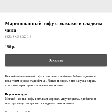
Маринованный тофу с эдамаме и сладким
чили
SKU:
SKU-SOZ-013
196
р.
Заказать
Нежный маринованный тофу в сочетании с зелёными бобами эдамаме и
пикантным соусом сладкий чили. Лёгкая и современная закуска с ярким
азиатским характером и освежающим вкусом.
Вкус и текстура:
Мягкий и сочный тофу впитывает маринад, упругие эдамаме добавляют
текстуру, а соус раскрывается сладко-острым акцентом.