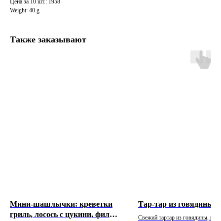
Цена за 10 шт.: 1958
Weight: 40 g
Также заказывают
© 2018-2026 АВТОРСКИЕ ПРАВА ЗАЩИЩЕНЫ
Мини-шашлычки: креветки
Тар-тар из говядины в
гриль, лосось с цукини, филе
МЕНЮ
Свежий тартар из говядины, под